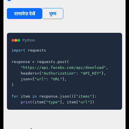
दस्तावेज़ देखें
दृश्य
Python
import
 requests

response = requests.post(

"https://api.facebo.com/api/download"
,

    headers={
"Authorization"
: 
"API_KEY"
},

    json={
"url"
: 
"URL"
},

)

for
 item 
in
 response.json()[
"items"
]:

print
(item[
"type"
], item[
"url"
])