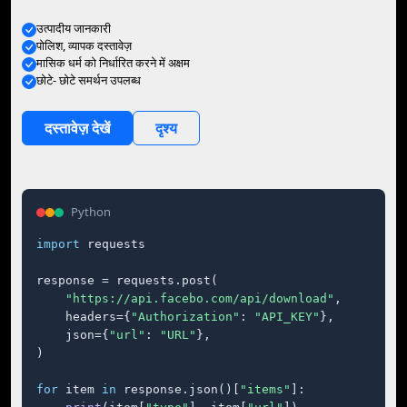
उत्पादीय जानकारी
पोलिश, व्यापक दस्तावेज़
मासिक धर्म को निर्धारित करने में अक्षम
छोटे- छोटे समर्थन उपलब्ध
दस्तावेज़ देखें
दृश्य
Python
import
 requests

response = requests.post(

"https://api.facebo.com/api/download"
,

    headers={
"Authorization"
: 
"API_KEY"
},

    json={
"url"
: 
"URL"
},

)

for
 item 
in
 response.json()[
"items"
]:
