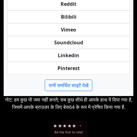
Reddit
Bilibili
Vimeo
Soundcloud
Linkedin
Pinterest
सभी समर्थित साइटें देखें
नोट: हम कुछ भी जमा नहीं करते; सब कुछ सीधे ही आपके हाथ में दिया गया है,
जिसमें आपके ब्राउज़र के लिए बेस64 के रूप में प्रेषित किया गया है.
★
★
★
★
★
-
Be the first to rate!